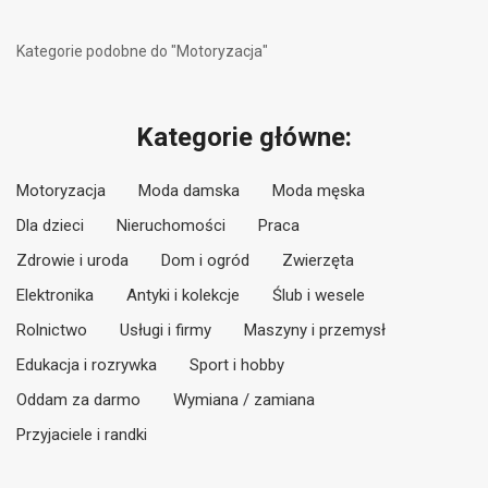
Kategorie podobne do "Motoryzacja"
Kategorie główne:
Motoryzacja
Moda damska
Moda męska
Dla dzieci
Nieruchomości
Praca
Zdrowie i uroda
Dom i ogród
Zwierzęta
Elektronika
Antyki i kolekcje
Ślub i wesele
Rolnictwo
Usługi i firmy
Maszyny i przemysł
Edukacja i rozrywka
Sport i hobby
Oddam za darmo
Wymiana / zamiana
Przyjaciele i randki