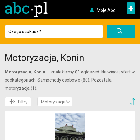
+
Moje Abc
Motoryzacja, Konin
Motoryzacja, Konin
— znaleźliśmy
81
ogłoszeń. Najwięcej ofert w
podkategoriach: Samochody osobowe (80), Pozostała
motoryzacja (1).
S
Filtry
Motoryzacja