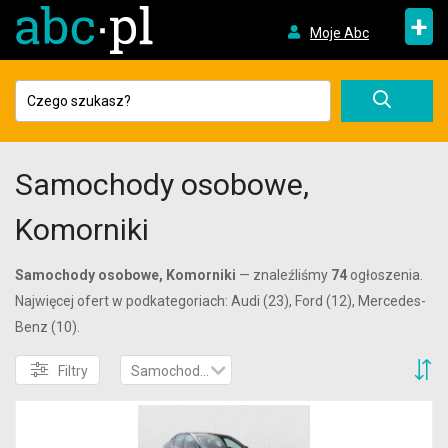
+
Moje Abc
Samochody osobowe,
Komorniki
Samochody osobowe, Komorniki
— znaleźliśmy
74
ogłoszenia.
Najwięcej ofert w podkategoriach: Audi (23), Ford (12), Mercedes-
Benz (10).
S
Filtry
Samochody osobowe