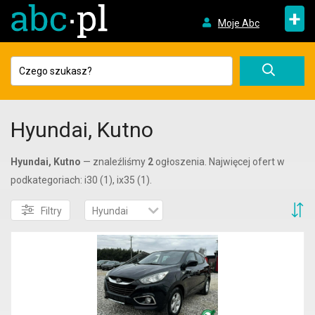
+
Moje Abc
Hyundai, Kutno
Hyundai, Kutno
— znaleźliśmy
2
ogłoszenia. Najwięcej ofert w
podkategoriach: i30 (1), ix35 (1).
S
Filtry
Hyundai