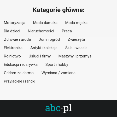
Kategorie główne:
Motoryzacja
Moda damska
Moda męska
Dla dzieci
Nieruchomości
Praca
Zdrowie i uroda
Dom i ogród
Zwierzęta
Elektronika
Antyki i kolekcje
Ślub i wesele
Rolnictwo
Usługi i firmy
Maszyny i przemysł
Edukacja i rozrywka
Sport i hobby
Oddam za darmo
Wymiana / zamiana
Przyjaciele i randki