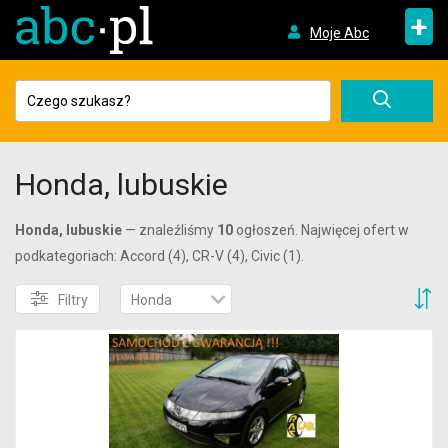
+
Moje Abc
Honda, lubuskie
Honda, lubuskie
— znaleźliśmy
10
ogłoszeń. Najwięcej ofert w
podkategoriach: Accord (4), CR-V (4), Civic (1).
S
Filtry
Honda