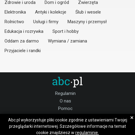
Zdrowie i uroda
Dom i ogród
Zwierzęta
Elektronika
Antyki i kolekcje
Ślub i wesele
Rolnictwo
Usługi i firmy
Maszyny i przemysł
Edukacja i rozrywka
Sport i hobby
Oddam za darmo
Wymiana / zamiana
Przyjaciele i randki
Regulamin
O nas
Pomoc
Kontakt
×
Abc.pl wykorzystuje pliki cookie zgodnie z ustawieniami Twojej
Praca Bukowno
przeglądarki internetowej. Szczegółowe informacje na temat
cookie znajdziesz w
regulaminie.
Dołącz do nas: