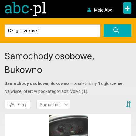
+
Moje Abc
Samochody osobowe,
Bukowno
Samochody osobowe, Bukowno
— znaleźliśmy
1
ogłoszenie.
Najwięcej ofert w podkategoriach: Volvo (1).
S
Filtry
Samochody osobowe