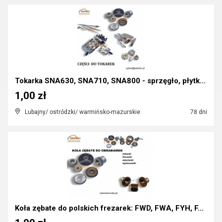
Tokarka SNA630, SNA710, SNA800 - sprzęgło, płytki ...
1,00 zł
Lubajny/ ostródzki/ warmińsko-mazurskie
78 dni
Koła zębate do polskich frezarek: FWD, FWA, FYH, F...