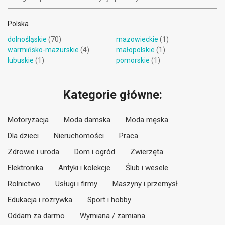
Polska
dolnośląskie
(70)
mazowieckie
(1)
warmińsko-mazurskie
(4)
małopolskie
(1)
lubuskie
(1)
pomorskie
(1)
Kategorie główne:
Motoryzacja
Moda damska
Moda męska
Dla dzieci
Nieruchomości
Praca
Zdrowie i uroda
Dom i ogród
Zwierzęta
Elektronika
Antyki i kolekcje
Ślub i wesele
Rolnictwo
Usługi i firmy
Maszyny i przemysł
Edukacja i rozrywka
Sport i hobby
Oddam za darmo
Wymiana / zamiana