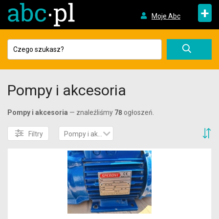
+
Moje Abc
Pompy i akcesoria
Pompy i akcesoria
— znaleźliśmy
78
ogłoszeń.
S
Filtry
Pompy i akcesoria