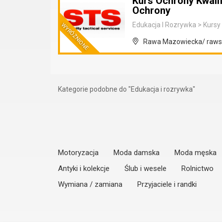
Kurs Ochrony Kwalif
Ochrony
Edukacja I Rozrywka
>
Kursy 
Rawa Mazowiecka/ rawsk
Kategorie podobne do "Edukacja i rozrywka"
Motoryzacja
Moda damska
Moda męska
Antyki i kolekcje
Ślub i wesele
Rolnictwo
Wymiana / zamiana
Przyjaciele i randki