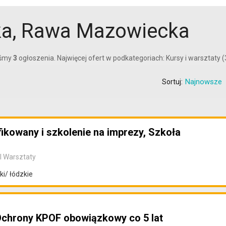
wka, Rawa Mazowiecka
iśmy
3
ogłoszenia. Najwięcej ofert w podkategoriach: Kursy i warsztaty (
Najnowsze
Sortuj:
ikowany i szkolenie na imprezy, Szkoła
I Warsztaty
i/ łódzkie
Ochrony KPOF obowiązkowy co 5 lat