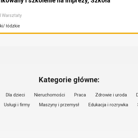
ikowany i szkolenie na imprezy, Szkoła
I Warsztaty
i/ łódzkie
Kategorie główne:
Dla dzieci
Nieruchomości
Praca
Zdrowie i uroda
Usługi i firmy
Maszyny i przemysł
Edukacja i rozrywka