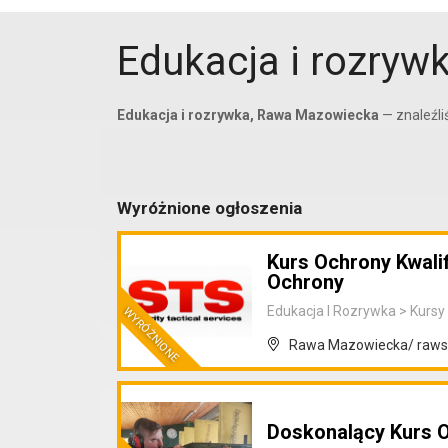
Edukacja i rozry
Edukacja i rozrywka, Rawa Mazowiecka
— znaleźl
Wyróżnione ogłoszenia
Kurs Ochrony Kwalif
Ochrony
Edukacja I Rozrywka
>
Kursy 
Rawa Mazowiecka/ rawsk
Doskonalący Kurs 