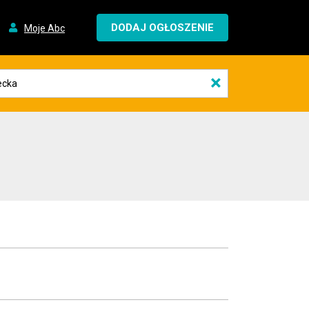
DODAJ OGŁOSZENIE
Moje Abc
×