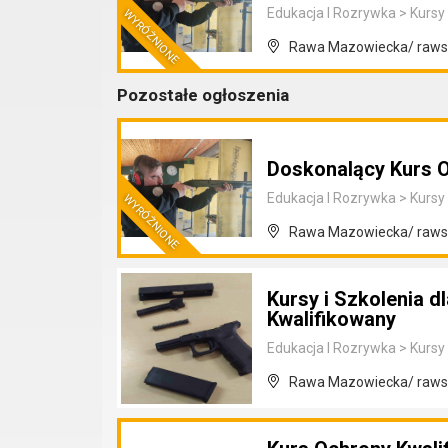
Edukacja I Rozrywka
>
Kursy 
Rawa Mazowiecka/ rawsk
Pozostałe ogłoszenia
Doskonalący Kurs 
Edukacja I Rozrywka
>
Kursy 
Rawa Mazowiecka/ rawsk
Kursy i Szkolenia 
Kwalifikowany
Edukacja I Rozrywka
>
Kursy 
Rawa Mazowiecka/ rawsk