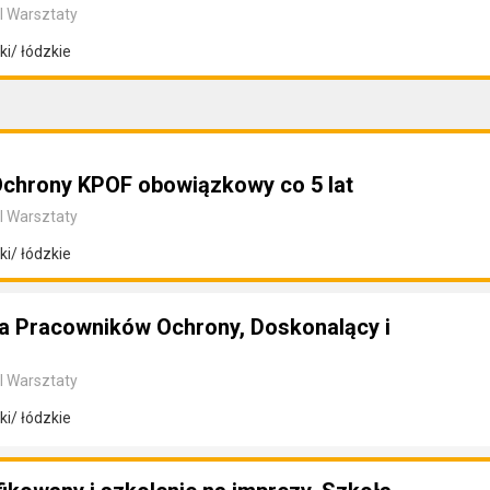
I Warsztaty
i/ łódzkie
Ochrony KPOF obowiązkowy co 5 lat
I Warsztaty
i/ łódzkie
dla Pracowników Ochrony, Doskonalący i
I Warsztaty
i/ łódzkie