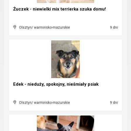
Żuczek - niewielki mix terrierka szuka domu!
Olsztyn/ warmińsko-mazurskie
9 dni
Edek - nieduży, spokojny, nieśmiały psiak
Olsztyn/ warmińsko-mazurskie
9 dni