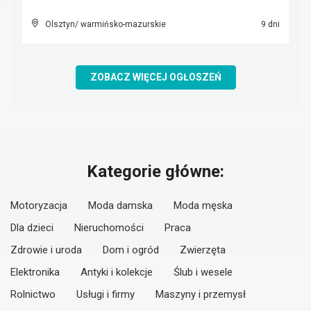
Olsztyn/ warmińsko-mazurskie
9 dni
ZOBACZ WIĘCEJ OGŁOSZEŃ
Kategorie główne:
Motoryzacja
Moda damska
Moda męska
Dla dzieci
Nieruchomości
Praca
Zdrowie i uroda
Dom i ogród
Zwierzęta
Elektronika
Antyki i kolekcje
Ślub i wesele
Rolnictwo
Usługi i firmy
Maszyny i przemysł