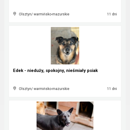
Olsztyn/ warmińsko-mazurskie
11 dni
Edek - nieduży, spokojny, nieśmiały psiak
Olsztyn/ warmińsko-mazurskie
11 dni