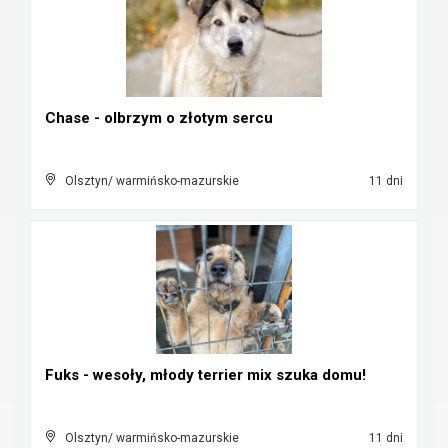
Chase - olbrzym o złotym sercu
Olsztyn/ warmińsko-mazurskie
11 dni
Fuks - wesoły, młody terrier mix szuka domu!
Olsztyn/ warmińsko-mazurskie
11 dni