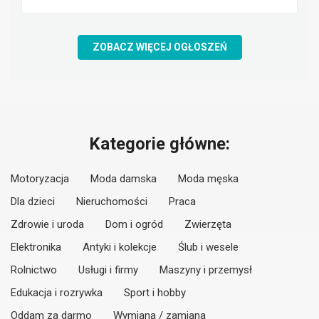
ZOBACZ WIĘCEJ OGŁOSZEŃ
Kategorie główne:
Motoryzacja
Moda damska
Moda męska
Dla dzieci
Nieruchomości
Praca
Zdrowie i uroda
Dom i ogród
Zwierzęta
Elektronika
Antyki i kolekcje
Ślub i wesele
Rolnictwo
Usługi i firmy
Maszyny i przemysł
Edukacja i rozrywka
Sport i hobby
Oddam za darmo
Wymiana / zamiana