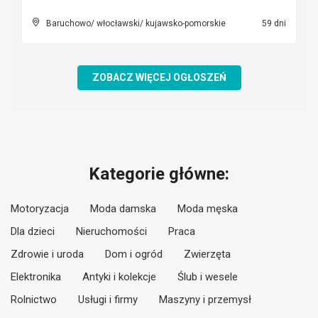
Baruchowo/ włocławski/ kujawsko-pomorskie
59 dni
ZOBACZ WIĘCEJ OGŁOSZEŃ
Kategorie główne:
Motoryzacja
Moda damska
Moda męska
Dla dzieci
Nieruchomości
Praca
Zdrowie i uroda
Dom i ogród
Zwierzęta
Elektronika
Antyki i kolekcje
Ślub i wesele
Rolnictwo
Usługi i firmy
Maszyny i przemysł