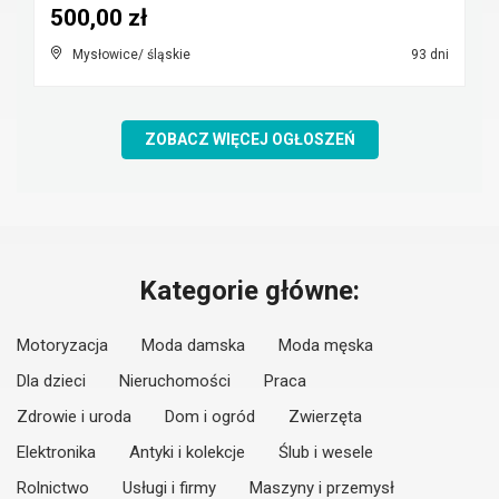
500,00 zł
Mysłowice/ śląskie
93 dni
ZOBACZ WIĘCEJ OGŁOSZEŃ
Kategorie główne:
Motoryzacja
Moda damska
Moda męska
Dla dzieci
Nieruchomości
Praca
Zdrowie i uroda
Dom i ogród
Zwierzęta
Elektronika
Antyki i kolekcje
Ślub i wesele
Rolnictwo
Usługi i firmy
Maszyny i przemysł