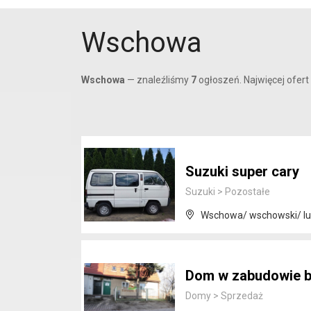
Wschowa
Wschowa
— znaleźliśmy
7
ogłoszeń. Najwięcej ofert
Suzuki super cary
Suzuki
>
Pozostałe
Wschowa/ wschowski/ lu
Dom w zabudowie bli
Domy
>
Sprzedaż