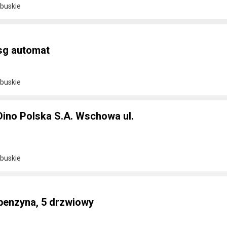
buskie
Dsg automat
buskie
Dino Polska S.A. Wschowa ul.
buskie
 benzyna, 5 drzwiowy