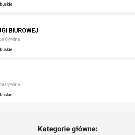
buskie
GI BIUROWEJ
ba Cywilna
buskie
ba Cywilna
buskie
Kategorie główne: