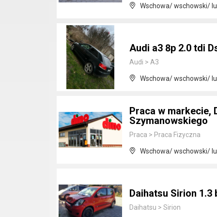
Wschowa/ wschowski/ lu
Audi a3 8p 2.0 tdi 
Audi
>
A3
Wschowa/ wschowski/ lu
Praca w markecie, 
Szymanowskiego
Praca
>
Praca Fizyczna
Wschowa/ wschowski/ lu
Daihatsu Sirion 1.3
Daihatsu
>
Sirion