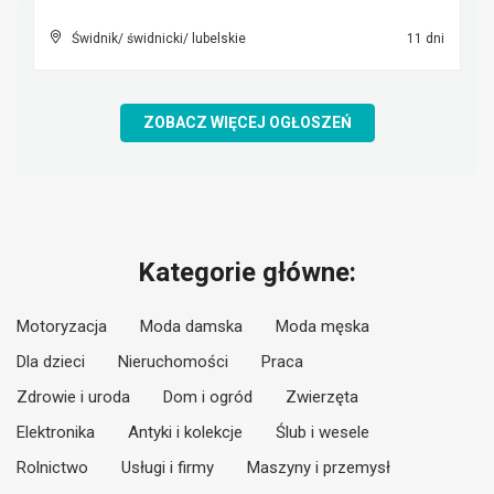
Świdnik/ świdnicki/ lubelskie
11 dni
ZOBACZ WIĘCEJ OGŁOSZEŃ
Kategorie główne:
Motoryzacja
Moda damska
Moda męska
Dla dzieci
Nieruchomości
Praca
Zdrowie i uroda
Dom i ogród
Zwierzęta
Elektronika
Antyki i kolekcje
Ślub i wesele
Rolnictwo
Usługi i firmy
Maszyny i przemysł