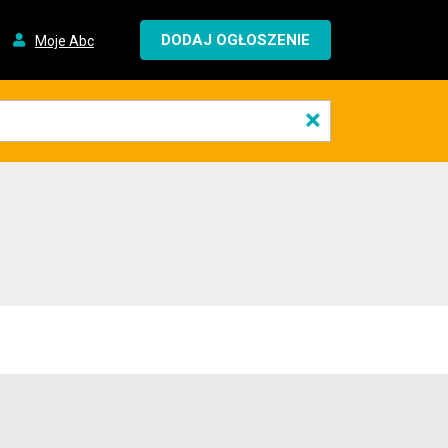
DODAJ OGŁOSZENIE
Moje Abc
×