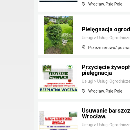
Wrocław, Psie Pole
Pielęgnacja ogrod
Usługi
>
Usługi Ogrodnicz
Przeźmierowo/ poznańs
Przycięcie żywopł
pielęgnacja
Usługi
>
Usługi Ogrodnicz
Wrocław, Psie Pole
Usuwanie barszczu
Wrocław.
Usługi
>
Usługi Ogrodnicz