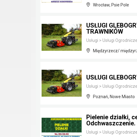
Wrocław, Psie Pole
USŁUGI GLEBOG
TRAWNIKÓW
Usługi
>
Usługi Ogrodnicz
Międzyrzecz/ międzyrz
USŁUGI GLEBOG
Usługi
>
Usługi Ogrodnicz
Poznań, Nowe Miasto
Pielenie działki, 
Odchwaszczenie.
Usługi
>
Usługi Ogrodnicz