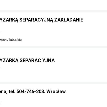
RYZARKĄ SEPARACYJNĄ ZAKŁADANIE
e
ecki/ lubuskie
RYZARKA SEPARAC YJNA
e
cena, tel. 504-746-203. Wrocław.
e