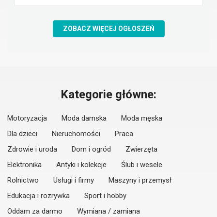
ZOBACZ WIĘCEJ OGŁOSZEŃ
Kategorie główne:
Motoryzacja
Moda damska
Moda męska
Dla dzieci
Nieruchomości
Praca
Zdrowie i uroda
Dom i ogród
Zwierzęta
Elektronika
Antyki i kolekcje
Ślub i wesele
Rolnictwo
Usługi i firmy
Maszyny i przemysł
Edukacja i rozrywka
Sport i hobby
Oddam za darmo
Wymiana / zamiana