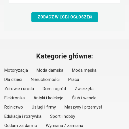
ZOBACZ WIĘCEJ OGŁOSZEŃ
Kategorie główne:
Motoryzacja
Moda damska
Moda męska
Dla dzieci
Nieruchomości
Praca
Zdrowie i uroda
Dom i ogród
Zwierzęta
Elektronika
Antyki i kolekcje
Ślub i wesele
Rolnictwo
Usługi i firmy
Maszyny i przemysł
Edukacja i rozrywka
Sport i hobby
Oddam za darmo
Wymiana / zamiana