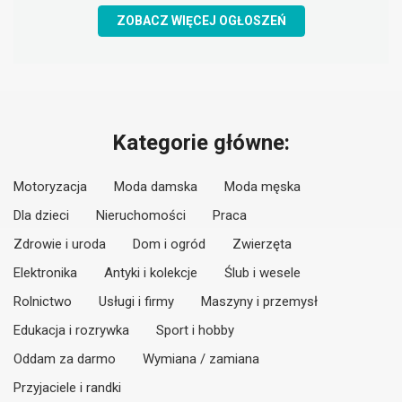
ZOBACZ WIĘCEJ OGŁOSZEŃ
Kategorie główne:
Motoryzacja
Moda damska
Moda męska
Dla dzieci
Nieruchomości
Praca
Zdrowie i uroda
Dom i ogród
Zwierzęta
Elektronika
Antyki i kolekcje
Ślub i wesele
Rolnictwo
Usługi i firmy
Maszyny i przemysł
Edukacja i rozrywka
Sport i hobby
Oddam za darmo
Wymiana / zamiana
Przyjaciele i randki