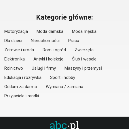
Kategorie główne:
Motoryzacja
Moda damska
Moda męska
Dla dzieci
Nieruchomości
Praca
Zdrowie i uroda
Dom i ogród
Zwierzęta
Elektronika
Antyki i kolekcje
Ślub i wesele
Rolnictwo
Usługi i firmy
Maszyny i przemysł
Edukacja i rozrywka
Sport i hobby
Oddam za darmo
Wymiana / zamiana
Przyjaciele i randki