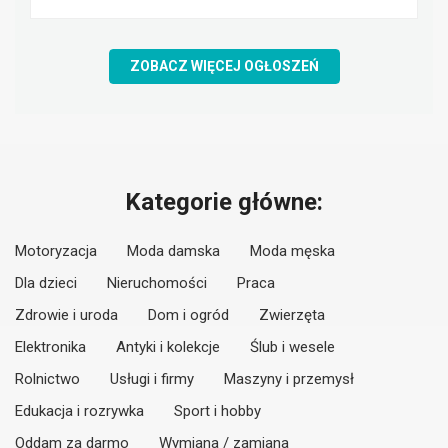
ZOBACZ WIĘCEJ OGŁOSZEŃ
Kategorie główne:
Motoryzacja
Moda damska
Moda męska
Dla dzieci
Nieruchomości
Praca
Zdrowie i uroda
Dom i ogród
Zwierzęta
Elektronika
Antyki i kolekcje
Ślub i wesele
Rolnictwo
Usługi i firmy
Maszyny i przemysł
Edukacja i rozrywka
Sport i hobby
Oddam za darmo
Wymiana / zamiana