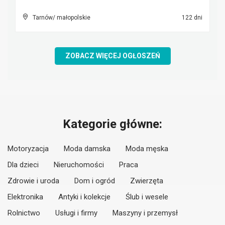
Tarnów/ małopolskie
122 dni
ZOBACZ WIĘCEJ OGŁOSZEŃ
Kategorie główne:
Motoryzacja
Moda damska
Moda męska
Dla dzieci
Nieruchomości
Praca
Zdrowie i uroda
Dom i ogród
Zwierzęta
Elektronika
Antyki i kolekcje
Ślub i wesele
Rolnictwo
Usługi i firmy
Maszyny i przemysł