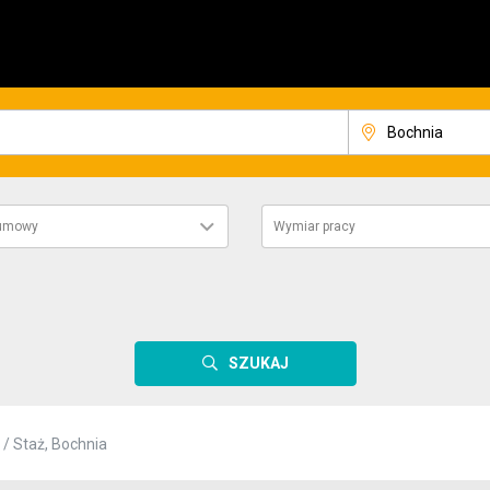
 umowy
Wymiar pracy
SZUKAJ
 / Staż, Bochnia