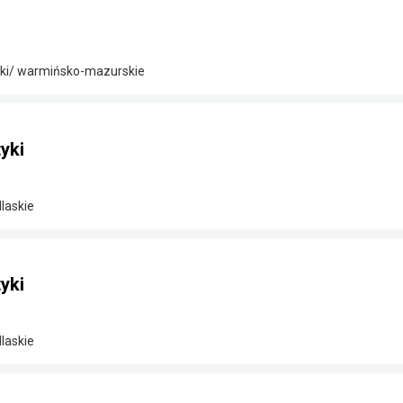
cki/ warmińsko-mazurskie
yki
laskie
yki
laskie