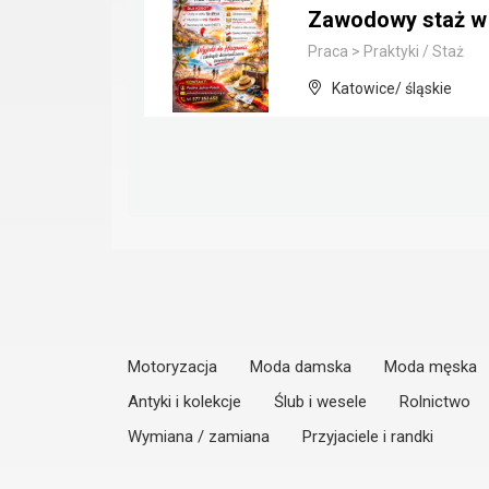
Zawodowy staż w 
Praca
>
Praktyki / Staż
Katowice/ śląskie
Motoryzacja
Moda damska
Moda męska
Antyki i kolekcje
Ślub i wesele
Rolnictwo
Wymiana / zamiana
Przyjaciele i randki