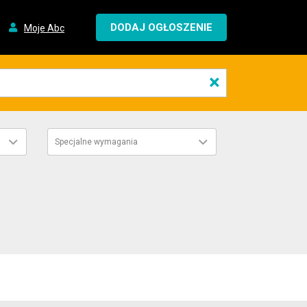
DODAJ OGŁOSZENIE
Moje Abc
×
Specjalne wymagania