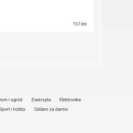
157 dni
Dom i ogród
Zwierzęta
Elektronika
Sport i hobby
Oddam za darmo