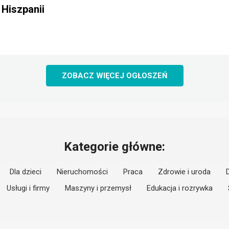
Hiszpanii
ZOBACZ WIĘCEJ OGŁOSZEŃ
Kategorie główne:
Dla dzieci
Nieruchomości
Praca
Zdrowie i uroda
Usługi i firmy
Maszyny i przemysł
Edukacja i rozrywka