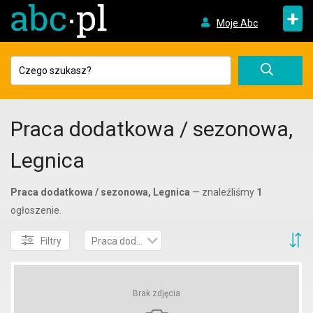
+
Moje Abc
Praca dodatkowa / sezonowa,
Legnica
Praca dodatkowa / sezonowa, Legnica
— znaleźliśmy
1
ogłoszenie.
S
Filtry
Praca dodatkowa / sezonowa
Brak zdjęcia