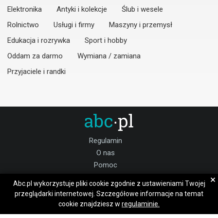
Elektronika
Antyki i kolekcje
Ślub i wesele
Rolnictwo
Usługi i firmy
Maszyny i przemysł
Edukacja i rozrywka
Sport i hobby
Oddam za darmo
Wymiana / zamiana
Przyjaciele i randki
Regulamin
O nas
Pomoc
Kontakt
×
Abc.pl wykorzystuje pliki cookie zgodnie z ustawieniami Twojej
Praca Legnica
przeglądarki internetowej. Szczegółowe informacje na temat
cookie znajdziesz w
regulaminie.
Dołącz do nas: