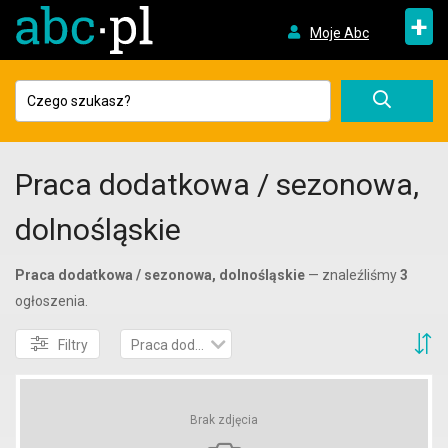
+
Moje Abc
Praca dodatkowa / sezonowa,
dolnośląskie
Praca dodatkowa / sezonowa, dolnośląskie
— znaleźliśmy
3
ogłoszenia.
S
Filtry
Praca dodatkowa / sezonowa
Brak zdjęcia