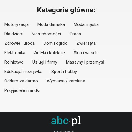
Kategorie główne:
Motoryzacja
Moda damska
Moda męska
Dla dzieci
Nieruchomości
Praca
Zdrowie i uroda
Dom i ogród
Zwierzęta
Elektronika
Antyki i kolekcje
Ślub i wesele
Rolnictwo
Usługi i firmy
Maszyny i przemysł
Edukacja i rozrywka
Sport i hobby
Oddam za darmo
Wymiana / zamiana
Przyjaciele i randki