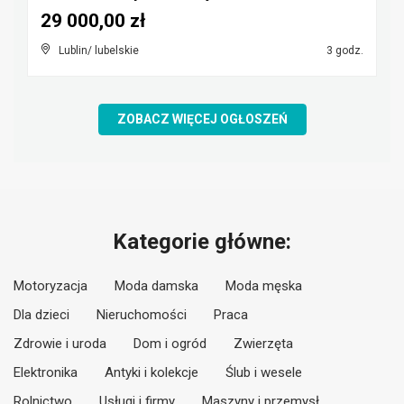
29 000,00 zł
Lublin/ lubelskie
3 godz.
ZOBACZ WIĘCEJ OGŁOSZEŃ
Kategorie główne:
Motoryzacja
Moda damska
Moda męska
Dla dzieci
Nieruchomości
Praca
Zdrowie i uroda
Dom i ogród
Zwierzęta
Elektronika
Antyki i kolekcje
Ślub i wesele
Rolnictwo
Usługi i firmy
Maszyny i przemysł