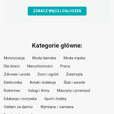
ZOBACZ WIĘCEJ OGŁOSZEŃ
Kategorie główne:
Motoryzacja
Moda damska
Moda męska
Dla dzieci
Nieruchomości
Praca
Zdrowie i uroda
Dom i ogród
Zwierzęta
Elektronika
Antyki i kolekcje
Ślub i wesele
Rolnictwo
Usługi i firmy
Maszyny i przemysł
Edukacja i rozrywka
Sport i hobby
Oddam za darmo
Wymiana / zamiana