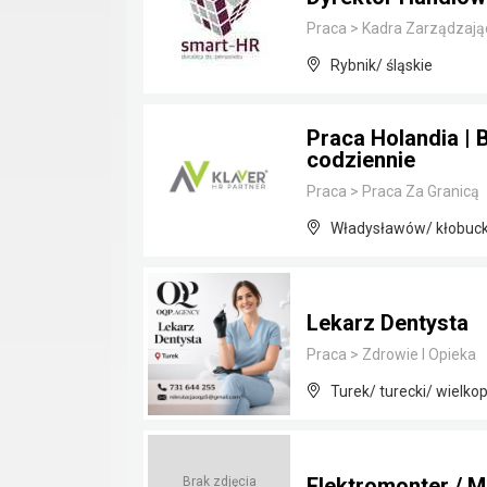
Praca
>
Kadra Zarządzają
Rybnik/ śląskie
Praca Holandia | 
codziennie
Praca
>
Praca Za Granicą
Władysławów/ kłobucki
Lekarz Dentysta
Praca
>
Zdrowie I Opieka
Turek/ turecki/ wielkop
Elektromonter / M
Brak zdjęcia