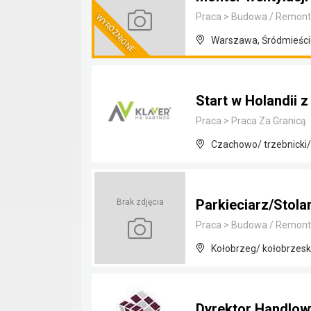
Praca
>
Budowa / Remont
Warszawa, Śródmieści
Start w Holandii 
Praca
>
Praca Za Granicą
Czachowo/ trzebnicki/
Parkieciarz/Stola
Brak zdjęcia
Praca
>
Budowa / Remont
Kołobrzeg/ kołobrzes
Dyrektor Handlow