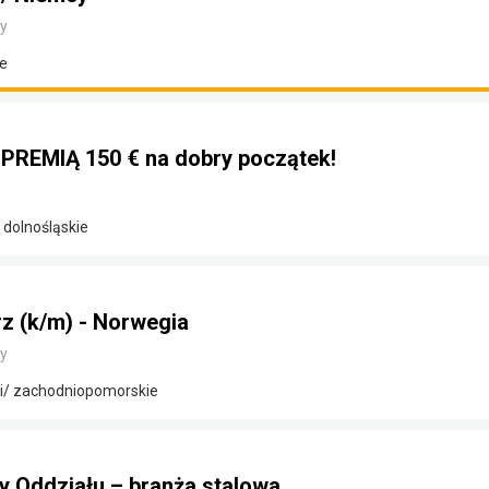
y
e
z PREMIĄ 150 € na dobry początek!
 dolnośląskie
rz (k/m) - Norwegia
y
ki/ zachodniopomorskie
y Oddziału – branża stalowa