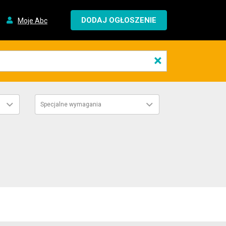
DODAJ OGŁOSZENIE
Moje Abc
×
Specjalne wymagania