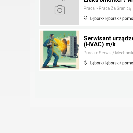
Praca
>
Praca Za Granicą
Lębork/ lęborski/ pomo
Serwisant urządze
(HVAC) m/k
Praca
>
Serwis / Mechanik
Lębork/ lęborski/ pomo