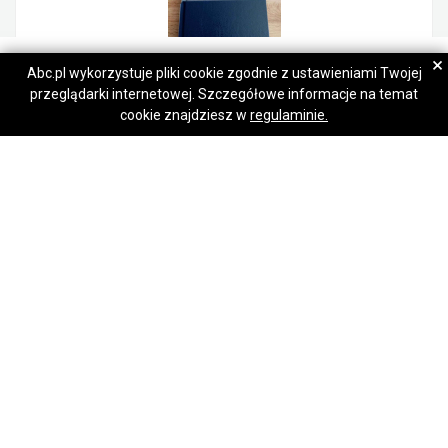
Stanisława
Stanisława
×
Abc.pl wykorzystuje pliki cookie zgodnie z ustawieniami Twojej
przeglądarki internetowej. Szczegółowe informacje na temat
Napisz wiadomość
Napisz wiadomość
Wydruk i oprawa prac studenckich
cookie znajdziesz w
regulaminie.
1,00 zł
Bałuty
Zdrowo. Elastycznie. Po Twojemu.