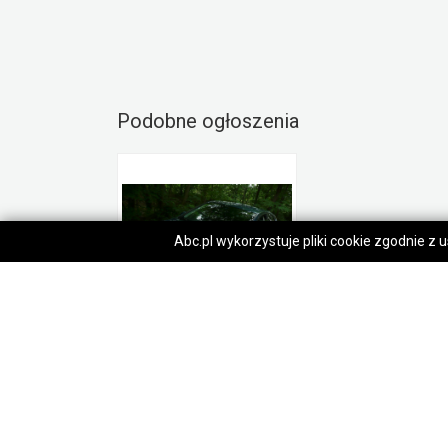
Podobne ogłoszenia
Abc.pl wykorzystuje pliki cookie zgodnie z
Seat Ibiza 1.4. 85km. Niski Przebieg 96500 tys km.
33 000,00 zł