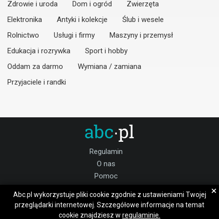
Zdrowie i uroda
Dom i ogród
Zwierzęta
Elektronika
Antyki i kolekcje
Ślub i wesele
Rolnictwo
Usługi i firmy
Maszyny i przemysł
Edukacja i rozrywka
Sport i hobby
Oddam za darmo
Wymiana / zamiana
Przyjaciele i randki
Regulamin
O nas
Pomoc
Kontakt
×
Abc.pl wykorzystuje pliki cookie zgodnie z ustawieniami Twojej
Praca Sztum
przeglądarki internetowej. Szczegółowe informacje na temat
cookie znajdziesz w
regulaminie.
Dołącz do nas: