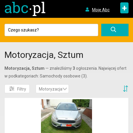
+
Moje Abc
Motoryzacja, Sztum
Motoryzacja, Sztum
— znaleźliśmy
3
ogłoszenia. Najwięcej ofert
w podkategoriach: Samochody osobowe (3).
S
Filtry
Motoryzacja