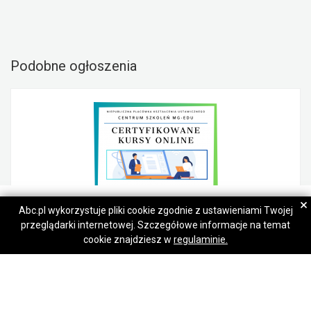
Podobne ogłoszenia
MG-edu
MG-edu
×
Abc.pl wykorzystuje pliki cookie zgodnie z ustawieniami Twojej
przeglądarki internetowej. Szczegółowe informacje na temat
Napisz wiadomość
Napisz wiadomość
Specjalista rekrutacji pracowników, kurs
cookie znajdziesz w
regulaminie.
240,00 zł
Śródmieście