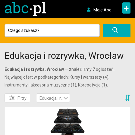
+
Moje Abc
Edukacja i rozrywka, Wrocław
Edukacja i rozrywka, Wrocław
— znaleźliśmy
7
ogłoszeń.
Najwięcej ofert w podkategoriach: Kursy i warsztaty (4),
Instrumenty i akcesoria muzyczne (1), Korepetycje (1).
S
Filtry
Edukacja i rozrywka