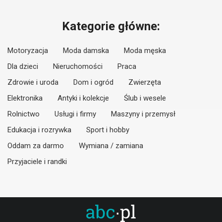
Kategorie główne:
Motoryzacja
Moda damska
Moda męska
Dla dzieci
Nieruchomości
Praca
Zdrowie i uroda
Dom i ogród
Zwierzęta
Elektronika
Antyki i kolekcje
Ślub i wesele
Rolnictwo
Usługi i firmy
Maszyny i przemysł
Edukacja i rozrywka
Sport i hobby
Oddam za darmo
Wymiana / zamiana
Przyjaciele i randki