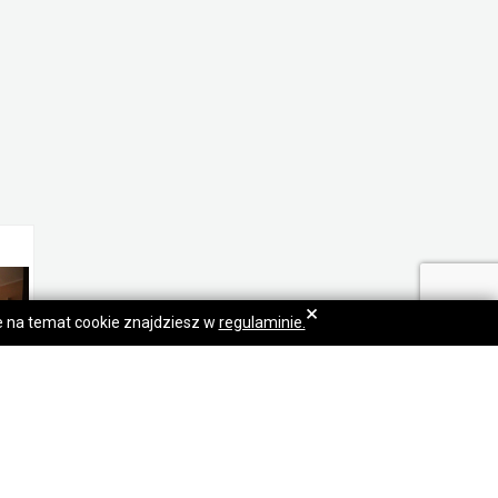
×
je na temat cookie znajdziesz w
regulaminie.
j (25 met) okolice Siemieńskiego BALKON/WINDA (Wrocław)