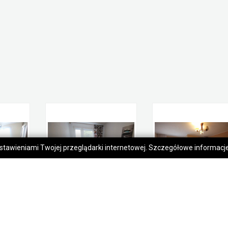
 ustawieniami Twojej przeglądarki internetowej. Szczegółowe informac
Pokój (12 met) okolice Siemieńskiego WINDA (Wrocław)
Pokój (10 met) okolice Siemieńskiego WINDA (Wrocław)
Pokó