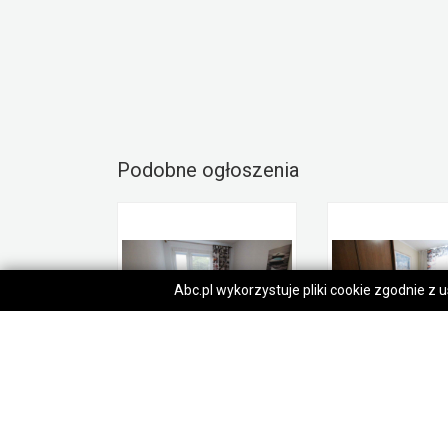
Podobne ogłoszenia
Abc.pl wykorzystuje pliki cookie zgodnie z
Pokój (10 met) okolice Siemieńskiego WINDA (Wrocław)