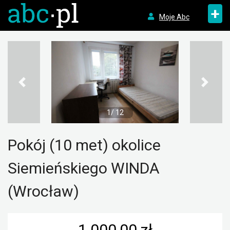
+
Moje Abc
1/ 12
Pokój (10 met) okolice
Siemieńskiego WINDA
(Wrocław)
1 000,00 zł