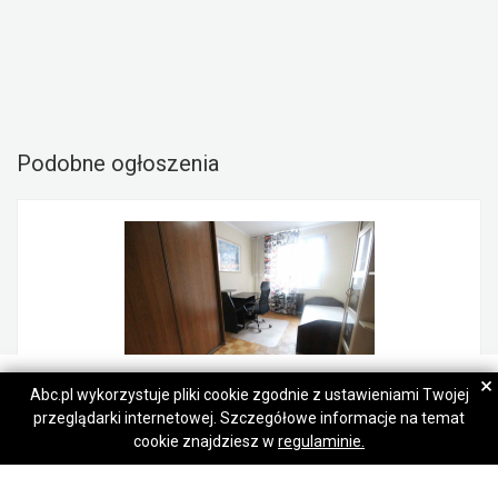
Podobne ogłoszenia
Piotr Ogłaza
Piotr Ogłaza
×
Abc.pl wykorzystuje pliki cookie zgodnie z ustawieniami Twojej
przeglądarki internetowej. Szczegółowe informacje na temat
Napisz wiadomość
Napisz wiadomość
Pokój (12 met) okolice Siemieńskiego WINDA (Wrocław)
cookie znajdziesz w
regulaminie.
1 100,00 zł