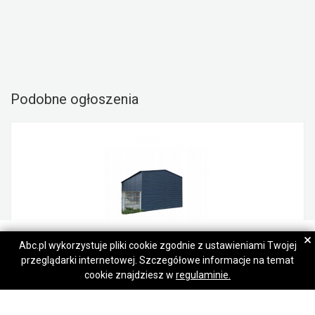
Podobne ogłoszenia
Gard House
Gard House
×
Abc.pl wykorzystuje pliki cookie zgodnie z ustawieniami Twojej
przeglądarki internetowej. Szczegółowe informacje na temat
Napisz wiadomość
Napisz wiadomość
Garaż blaszany 6x10
cookie znajdziesz w
regulaminie.
21 800,00 zł