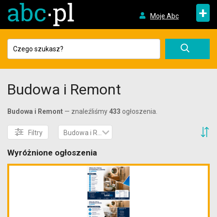
+
Moje Abc
Budowa i Remont
Budowa i Remont
— znaleźliśmy
433
ogłoszenia.
S
Filtry
Budowa i Remont
Wyróżnione ogłoszenia