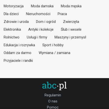
Motoryzacja
Moda damska
Moda męska
Dla dzieci
Nieruchomości
Praca
Zdrowie i uroda
Dom i ogród
Zwierzęta
Elektronika
Antyki i kolekcje
Ślub i wesele
Rolnictwo
Usługi i firmy
Maszyny i przemysł
Edukacja i rozrywka
Sport i hobby
Oddam za darmo
Wymiana / zamiana
Przyjaciele i randki
Regulamin
O nas
Pomoc