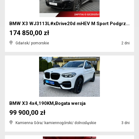
BMW X3 WJ3113L#xDrive20d mHEV M Sport Podgrz.f K.c...
174 850,00 zł
Gdańsk/ pomorskie
2 dni
BMW X3 4x4,190KM,Bogata wersja
99 900,00 zł
Kamienna Góra/ kamiennogórski/ dolnośląskie
3 dni