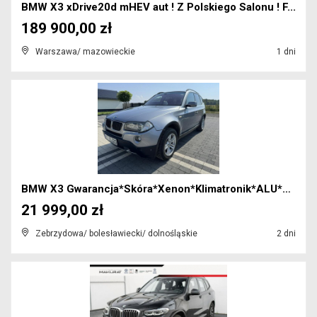
BMW X3 xDrive20d mHEV aut ! Z Polskiego Salonu ! F...
189 900,00 zł
Warszawa/ mazowieckie
1 dni
BMW X3 Gwarancja*Skóra*Xenon*Klimatronik*ALU*2xPDC...
21 999,00 zł
Zebrzydowa/ bolesławiecki/ dolnośląskie
2 dni