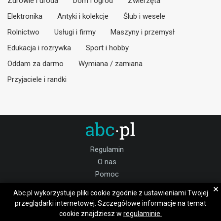
Zdrowie i uroda
Dom i ogród
Zwierzęta
Elektronika
Antyki i kolekcje
Ślub i wesele
Rolnictwo
Usługi i firmy
Maszyny i przemysł
Edukacja i rozrywka
Sport i hobby
Oddam za darmo
Wymiana / zamiana
Przyjaciele i randki
Regulamin
O nas
Pomoc
Kontakt
×
Abc.pl wykorzystuje pliki cookie zgodnie z ustawieniami Twojej
Praca
przeglądarki internetowej. Szczegółowe informacje na temat
cookie znajdziesz w
regulaminie.
Dołącz do nas: