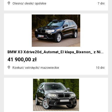
Olesno/ oleski/ opolskie
7 dni
BMW X3 Xdrive20d_Automat_El klapa_Bixenon_ z Niemi...
41 900,00 zł
Rzekuń/ ostrołęcki/ mazowieckie
10 dni