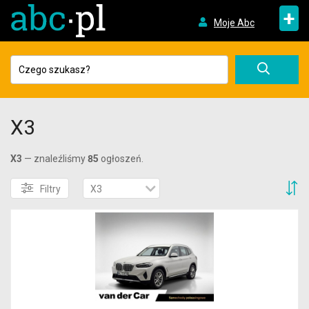
+
Moje Abc
X3
X3
— znaleźliśmy
85
ogłoszeń.
S
Filtry
X3