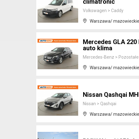
climatronic
Volkswagen
>
Caddy
Warszawa/ mazowiecki
Mercedes GLA 220 b
auto klima
Mercedes-Benz
>
Pozostałe
Warszawa/ mazowiecki
Nissan Qashqai MH
Nissan
>
Qashqai
Warszawa/ mazowiecki