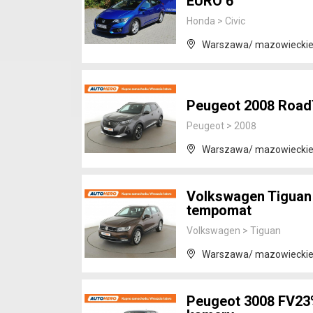
EURO 6
Honda
>
Civic
Warszawa/ mazowiecki
Peugeot 2008 RoadT
Peugeot
>
2008
Warszawa/ mazowiecki
Volkswagen Tiguan 
tempomat
Volkswagen
>
Tiguan
Warszawa/ mazowiecki
Peugeot 3008 FV23% 