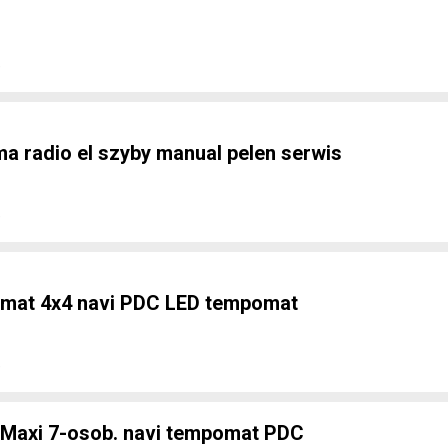
e
a radio el szyby manual pelen serwis
e
omat 4x4 navi PDC LED tempomat
e
Maxi 7-osob. navi tempomat PDC