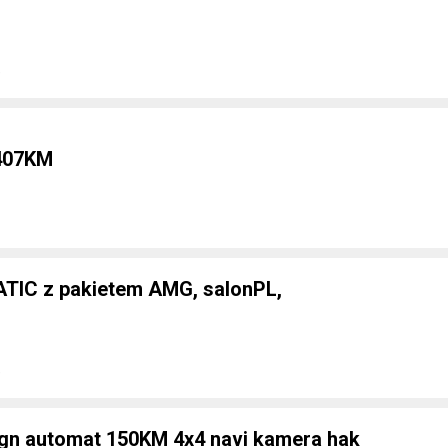
e
407KM
TIC z pakietem AMG, salonPL,
e
gn automat 150KM 4x4 navi kamera hak