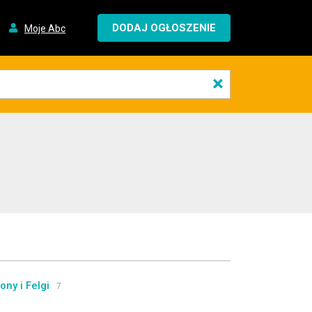
DODAJ OGŁOSZENIE
Moje Abc
×
ony i Felgi
7