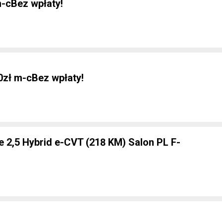
cBez wpłaty!
e
0zł m-cBez wpłaty!
e
e 2,5 Hybrid e-CVT (218 KM) Salon PL F-
e