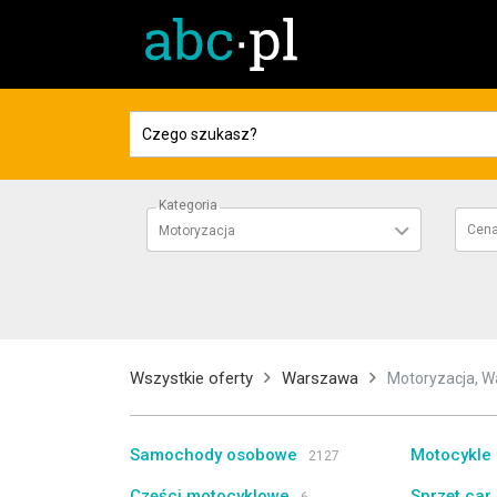
Kategoria
Cen
Motoryzacja
Wszystkie oferty
Warszawa
Motoryzacja, 
Samochody osobowe
Motocykle 
2127
Części motocyklowe
Sprzęt car