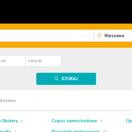
a
od
Cena
do
SZUKAJ
Warszawa
i Skutery
Części samochodowe
Op
6
5
 audio
Pozostała motoryzacja