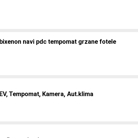
e
ixenon navi pdc tempomat grzane fotele
e
EV, Tempomat, Kamera, Aut.klima
e