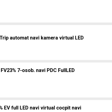
e
rip automat navi kamera virtual LED
e
FV23% 7-osob. navi PDC FullLED
e
EV full LED navi virtual cocpit navi