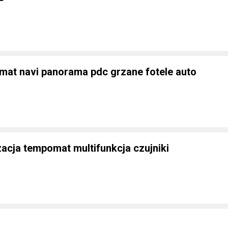
e
omat navi panorama pdc grzane fotele auto
e
acja tempomat multifunkcja czujniki
e