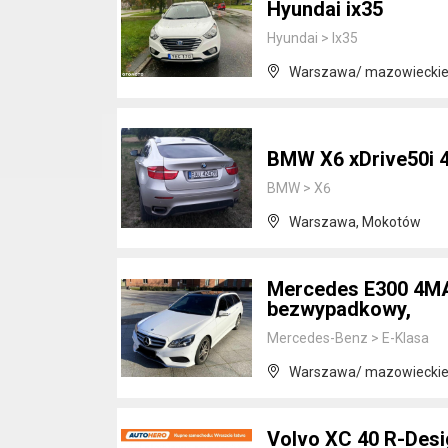
Hyundai ix35
Hyundai
>
Ix35
Warszawa/ mazowiecki
BMW X6 xDrive50i 
BMW
>
X6
Warszawa, Mokotów
Mercedes E300 4MA
bezwypadkowy,
Mercedes-Benz
>
E-Klasa
Warszawa/ mazowiecki
Volvo XC 40 R-Desi