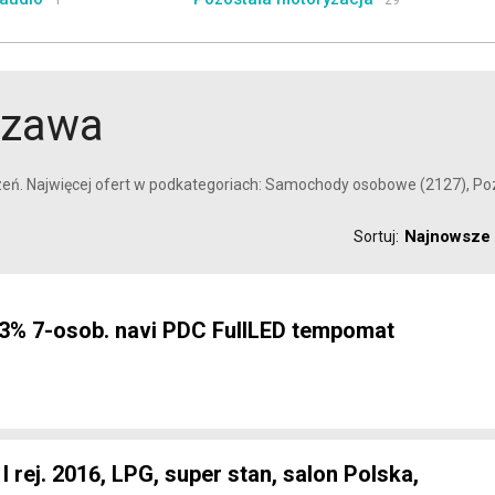
1
29
szawa
eń. Najwięcej ofert w podkategoriach: Samochody osobowe (2127), Pozos
Najnowsze
Sortuj:
3% 7-osob. navi PDC FullLED tempomat
e
I rej. 2016, LPG, super stan, salon Polska,