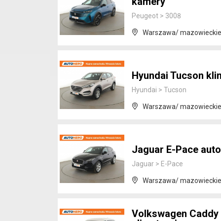
kamery
Peugeot
>
3008
Warszawa/ mazowiecki
Hyundai Tucson klim
Hyundai
>
Tucson
Warszawa/ mazowiecki
Jaguar E-Pace aut
Jaguar
>
E-Pace
Warszawa/ mazowiecki
Volkswagen Caddy 