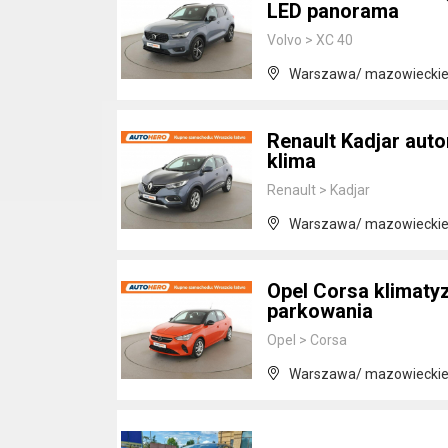
LED panorama
Volvo
>
XC 40
Warszawa/ mazowiecki
Renault Kadjar aut
klima
Renault
>
Kadjar
Warszawa/ mazowiecki
Opel Corsa klimatyz
parkowania
Opel
>
Corsa
Warszawa/ mazowiecki