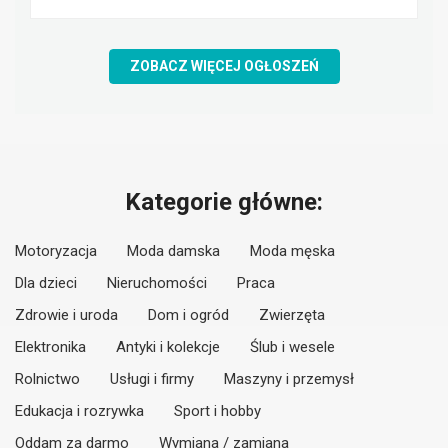
ZOBACZ WIĘCEJ OGŁOSZEŃ
Kategorie główne:
Motoryzacja
Moda damska
Moda męska
Dla dzieci
Nieruchomości
Praca
Zdrowie i uroda
Dom i ogród
Zwierzęta
Elektronika
Antyki i kolekcje
Ślub i wesele
Rolnictwo
Usługi i firmy
Maszyny i przemysł
Edukacja i rozrywka
Sport i hobby
Oddam za darmo
Wymiana / zamiana