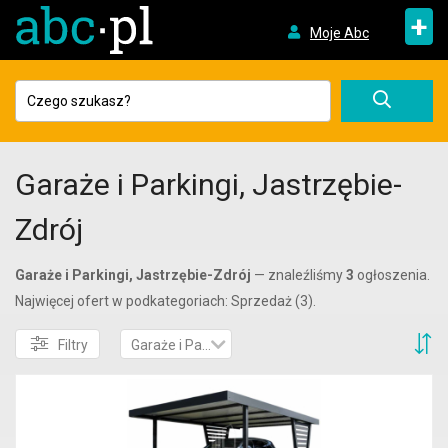
+
Moje Abc
Garaże i Parkingi, Jastrzębie-
Zdrój
Garaże i Parkingi, Jastrzębie-Zdrój
— znaleźliśmy
3
ogłoszenia.
Najwięcej ofert w podkategoriach: Sprzedaż (3).
S
Filtry
Garaże i Parkingi