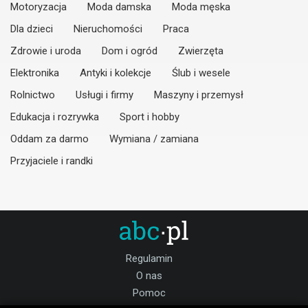
Motoryzacja
Moda damska
Moda męska
Dla dzieci
Nieruchomości
Praca
Zdrowie i uroda
Dom i ogród
Zwierzęta
Elektronika
Antyki i kolekcje
Ślub i wesele
Rolnictwo
Usługi i firmy
Maszyny i przemysł
Edukacja i rozrywka
Sport i hobby
Oddam za darmo
Wymiana / zamiana
Przyjaciele i randki
Regulamin
O nas
Pomoc