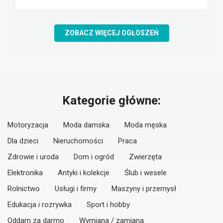
ZOBACZ WIĘCEJ OGŁOSZEŃ
Kategorie główne:
Motoryzacja
Moda damska
Moda męska
Dla dzieci
Nieruchomości
Praca
Zdrowie i uroda
Dom i ogród
Zwierzęta
Elektronika
Antyki i kolekcje
Ślub i wesele
Rolnictwo
Usługi i firmy
Maszyny i przemysł
Edukacja i rozrywka
Sport i hobby
Oddam za darmo
Wymiana / zamiana