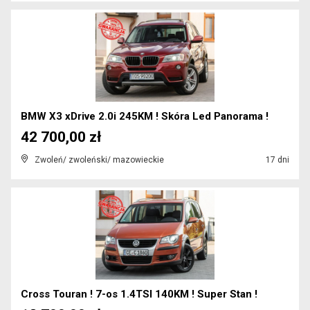
BMW X3 xDrive 2.0i 245KM ! Skóra Led Panorama !
42 700,00 zł
Zwoleń/ zwoleński/ mazowieckie
17 dni
Cross Touran ! 7-os 1.4TSI 140KM ! Super Stan !