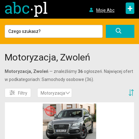
+
Moje Abc
Motoryzacja, Zwoleń
Motoryzacja, Zwoleń
— znaleźliśmy
36
ogłoszeń. Najwięcej ofert
w podkategoriach: Samochody osobowe (36).
S
Filtry
Motoryzacja