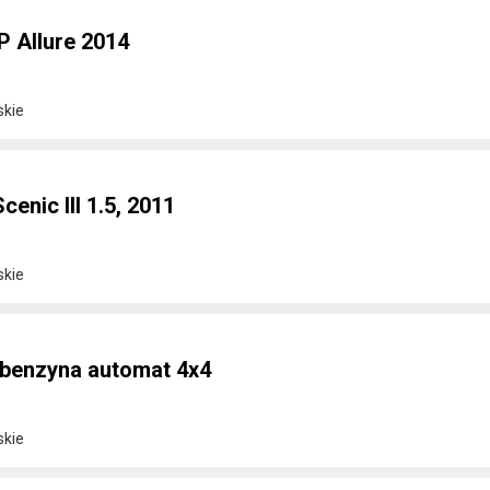
P Allure 2014
skie
enic III 1.5, 2011
skie
 benzyna automat 4x4
skie