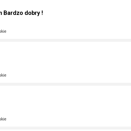
n Bardzo dobry !
skie
skie
skie