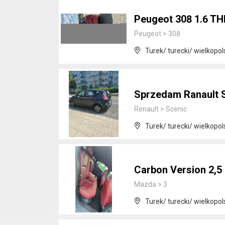
Peugeot 308 1.6 TH
Peugeot
>
308
Turek/ turecki/ wielkopol
Sprzedam Ranault Sc
Renault
>
Scenic
Turek/ turecki/ wielkopol
Carbon Version 2,5
Mazda
>
3
Turek/ turecki/ wielkopol