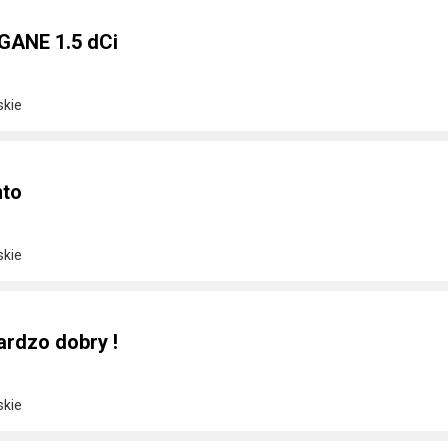
GANE 1.5 dCi
skie
nto
skie
ardzo dobry !
skie