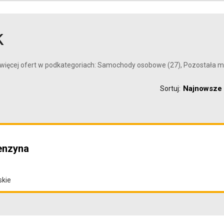
k
więcej ofert w podkategoriach: Samochody osobowe (27), Pozostała mo
Najnowsze
Sortuj:
enzyna
skie