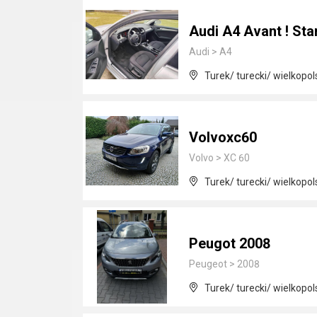
Audi A4 Avant ! Sta
Audi
>
A4
Turek/ turecki/ wielkopol
Volvoxc60
Volvo
>
XC 60
Turek/ turecki/ wielkopol
Peugot 2008
Peugeot
>
2008
Turek/ turecki/ wielkopol