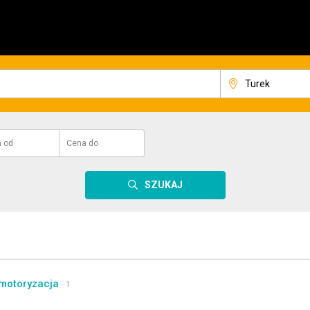
a
od
Cena
do
SZUKAJ
motoryzacja
1