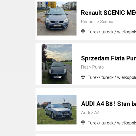
Renault SCENIC ME
Renault
>
Scenic
Turek/ turecki/ wielkopol
Sprzedam Fiata Pu
Fiat
>
Punto
Turek/ turecki/ wielkopol
AUDI A4 B8 ! Stan b
Audi
>
A4
Turek/ turecki/ wielkopol