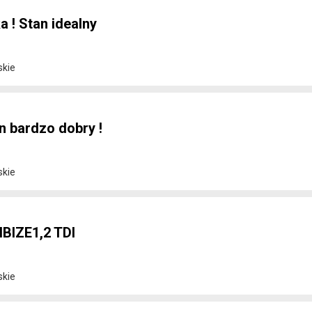
 ! Stan idealny
skie
an bardzo dobry !
skie
BIZE1,2 TDI
skie