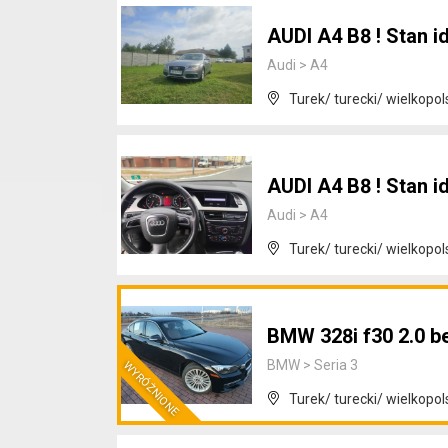
AUDI A4 B8 ! Stan id
Audi
>
A4
Turek/ turecki/ wielkopol
AUDI A4 B8 ! Stan id
Audi
>
A4
Turek/ turecki/ wielkopol
BMW 328i f30 2.0 b
BMW
>
Seria 3
Turek/ turecki/ wielkopol