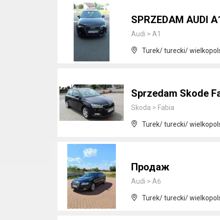
SPRZEDAM AUDI A
Audi
>
A1
Turek/ turecki/ wielkopol
Sprzedam Skode Fa
Skoda
>
Fabia
Turek/ turecki/ wielkopol
Продаж
Audi
>
A6
Turek/ turecki/ wielkopol