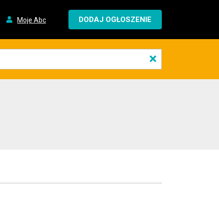
DODAJ OGŁOSZENIE
Moje Abc
×