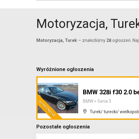
Motoryzacja, Ture
Motoryzacja, Turek
— znaleźliśmy
28
ogłoszeń. Naj
Wyróżnione ogłoszenia
BMW 328i f30 2.0 b
BMW
>
Seria 3
Turek/ turecki/ wielkopol
Pozostałe ogłoszenia