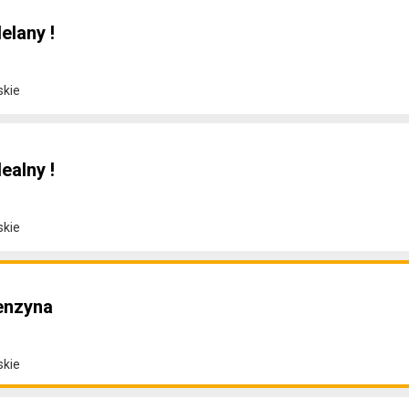
elany !
skie
ealny !
skie
enzyna
skie