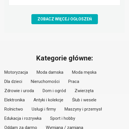
ZOBACZ WIĘCEJ OGŁOSZEŃ
Kategorie główne:
Motoryzacja
Moda damska
Moda męska
Dla dzieci
Nieruchomości
Praca
Zdrowie i uroda
Dom i ogród
Zwierzęta
Elektronika
Antyki i kolekcje
Ślub i wesele
Rolnictwo
Usługi i firmy
Maszyny i przemysł
Edukacja i rozrywka
Sport i hobby
Oddam za darmo
Wymiana / zamiana