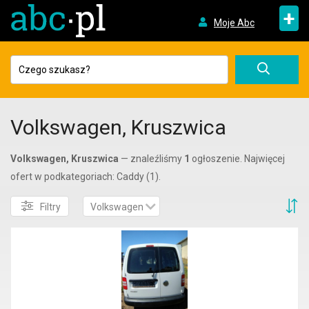
+
Moje Abc
Volkswagen, Kruszwica
Volkswagen, Kruszwica
— znaleźliśmy
1
ogłoszenie. Najwięcej
ofert w podkategoriach: Caddy (1).
S
Filtry
Volkswagen