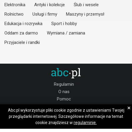
Elektronika
Antyki i kolekcje
Ślub i wesele
Rolnictwo
Usługi i firmy
Maszyny i przemysł
Edukacja i rozrywka
Sport i hobby
Oddam za darmo
Wymiana / zamiana
Przyjaciele i randki
Regulamin
O nas
Pomoc
Kontakt
×
Abc.pl wykorzystuje pliki cookie zgodnie z ustawieniami Twojej
Praca Kruszwica
przeglądarki internetowej. Szczegółowe informacje na temat
cookie znajdziesz w
regulaminie.
Dołącz do nas: