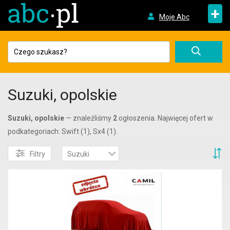
+
Moje Abc
Suzuki, opolskie
Suzuki, opolskie
— znaleźliśmy
2
ogłoszenia. Najwięcej ofert w
podkategoriach: Swift (1), Sx4 (1).
S
Filtry
Suzuki