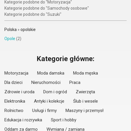
Kategorie podobne do "Motoryzacja"
Kategorie podobne do "Samochody osobowe"
Kategorie podobne do "Suzuki"
Polska
»
opolskie
Opole
(2)
Kategorie główne:
Motoryzacja
Moda damska
Moda męska
Dla dzieci
Nieruchomości
Praca
Zdrowie i uroda
Dom i ogród
Zwierzęta
Elektronika
Antyki i kolekcje
Ślub i wesele
Rolnictwo
Usługi i firmy
Maszyny i przemysł
Edukacja i rozrywka
Sport i hobby
Oddam za darmo
Wymiana / zamiana