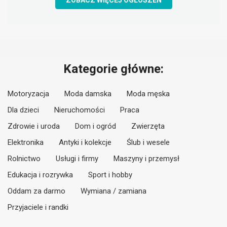
ZOBACZ WIĘCEJ OGŁOSZEŃ
Kategorie główne:
Motoryzacja
Moda damska
Moda męska
Dla dzieci
Nieruchomości
Praca
Zdrowie i uroda
Dom i ogród
Zwierzęta
Elektronika
Antyki i kolekcje
Ślub i wesele
Rolnictwo
Usługi i firmy
Maszyny i przemysł
Edukacja i rozrywka
Sport i hobby
Oddam za darmo
Wymiana / zamiana
Przyjaciele i randki