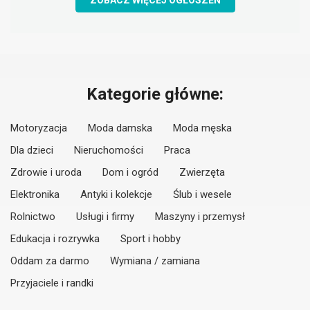
ZOBACZ WIĘCEJ OGŁOSZEŃ
Kategorie główne:
Motoryzacja
Moda damska
Moda męska
Dla dzieci
Nieruchomości
Praca
Zdrowie i uroda
Dom i ogród
Zwierzęta
Elektronika
Antyki i kolekcje
Ślub i wesele
Rolnictwo
Usługi i firmy
Maszyny i przemysł
Edukacja i rozrywka
Sport i hobby
Oddam za darmo
Wymiana / zamiana
Przyjaciele i randki