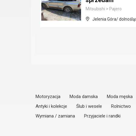
sprzedam
Mitsubishi
>
Pajero
Jelenia Góra/ dolnoślą
Motoryzacja
Moda damska
Moda męska
Antyki i kolekcje
Ślub i wesele
Rolnictwo
Wymiana / zamiana
Przyjaciele i randki