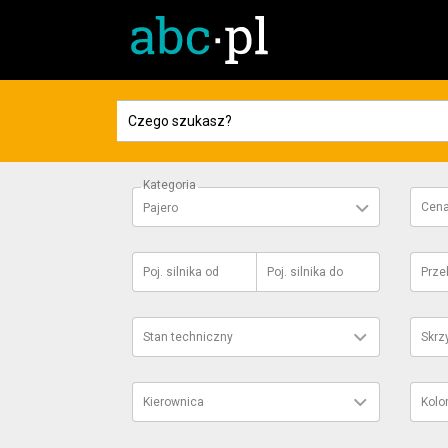
Kategoria
Cen
Pajero
Poj. silnika
od
Poj. silnika
do
Prze
Stan techniczny
Skrz
Kierownica
Kolo