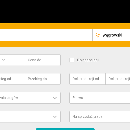
a
od
Cena
do
Do negocjacji
bieg
od
Przebieg
do
Rok produkcji
od
Rok produkcji
ynia biegów
Paliwo
r
Na sprzedaż przez