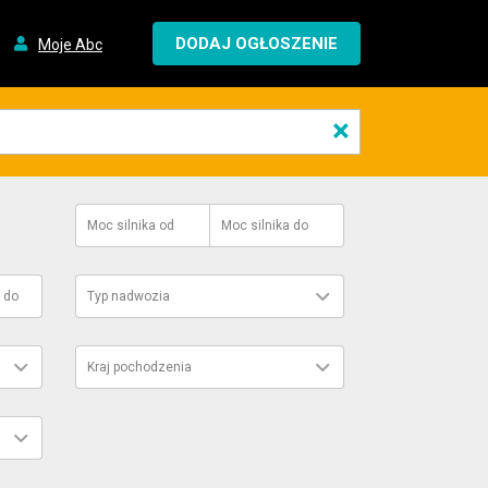
DODAJ OGŁOSZENIE
Moje Abc
×
Moc silnika
od
Moc silnika
do
do
Typ nadwozia
Kraj pochodzenia