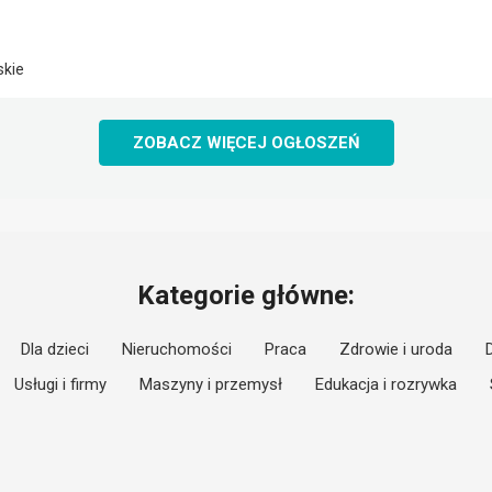
skie
ZOBACZ WIĘCEJ OGŁOSZEŃ
Kategorie główne:
Dla dzieci
Nieruchomości
Praca
Zdrowie i uroda
Usługi i firmy
Maszyny i przemysł
Edukacja i rozrywka