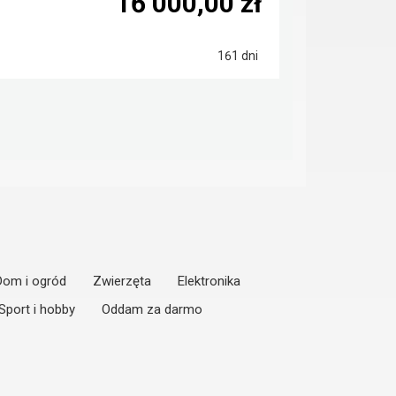
16 000,00 zł
161 dni
Dom i ogród
Zwierzęta
Elektronika
Sport i hobby
Oddam za darmo