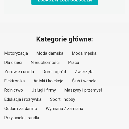
ZOBACZ WIĘCEJ OGŁOSZEŃ
Kategorie główne:
Motoryzacja
Moda damska
Moda męska
Dla dzieci
Nieruchomości
Praca
Zdrowie i uroda
Dom i ogród
Zwierzęta
Elektronika
Antyki i kolekcje
Ślub i wesele
Rolnictwo
Usługi i firmy
Maszyny i przemysł
Edukacja i rozrywka
Sport i hobby
Oddam za darmo
Wymiana / zamiana
Przyjaciele i randki