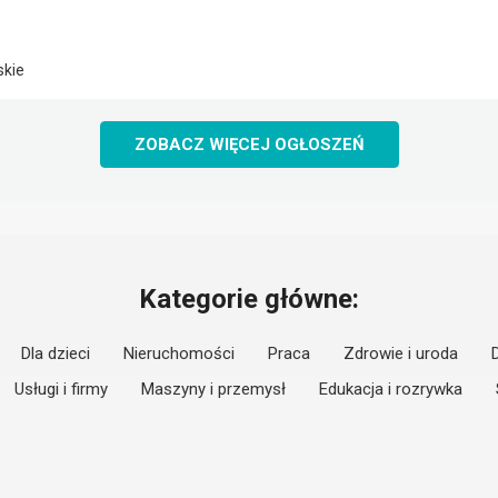
skie
ZOBACZ WIĘCEJ OGŁOSZEŃ
Kategorie główne:
Dla dzieci
Nieruchomości
Praca
Zdrowie i uroda
Usługi i firmy
Maszyny i przemysł
Edukacja i rozrywka