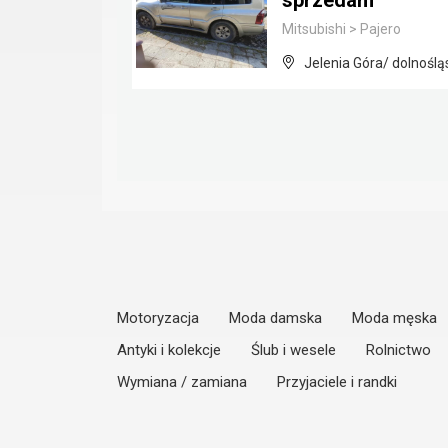
sprzedam
Mitsubishi
>
Pajero
Jelenia Góra/ dolnoślą
Motoryzacja
Moda damska
Moda męska
Antyki i kolekcje
Ślub i wesele
Rolnictwo
Wymiana / zamiana
Przyjaciele i randki