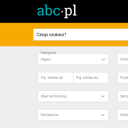
Kategoria
Cen
Pajero
Poj. silnika
od
Poj. silnika
do
Prze
Stan techniczny
Skrz
Kierownica
Kolo