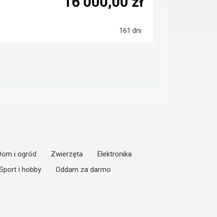
16 000,00 zł
161 dni
Dom i ogród
Zwierzęta
Elektronika
Sport i hobby
Oddam za darmo