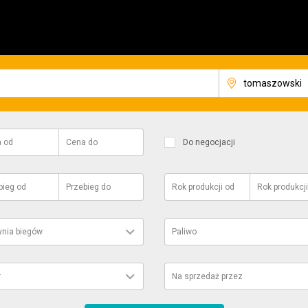
a
od
Cena
do
Do negocjacji
bieg
od
Przebieg
do
Rok produkcji
od
Rok produkcji
ynia biegów
Paliwo
r
Na sprzedaż przez