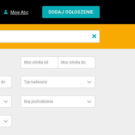
DODAJ OGŁOSZENIE
Moje Abc
×
Moc silnika
od
Moc silnika
do
do
Typ nadwozia
Kraj pochodzenia